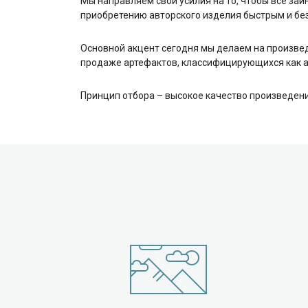
Мы направляем свои усилия на то, чтобы все за
приобретению авторского изделия быстрым и б
Основной акцент сегодня мы делаем на произвед
продаже артефактов, классифицирующихся как ант
Принцип отбора – высокое качество произведени