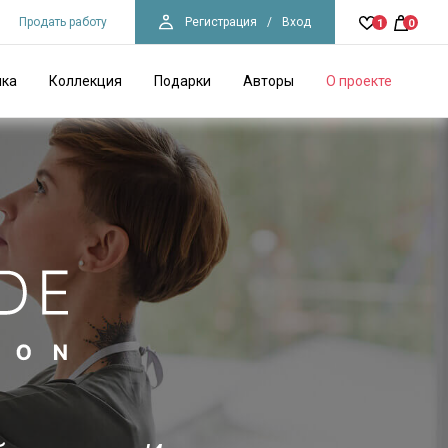
Продать работу
Регистрация
/
Вход
1
0
ика
Коллекция
Подарки
Авторы
О проекте