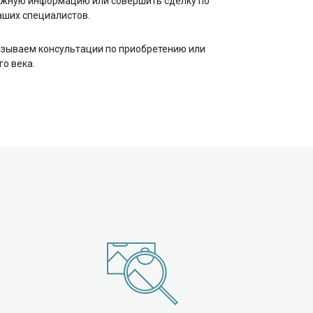
 нужную информацию или совершить сделку по
аших специалистов.
казываем консультации по приобретению или
о века.