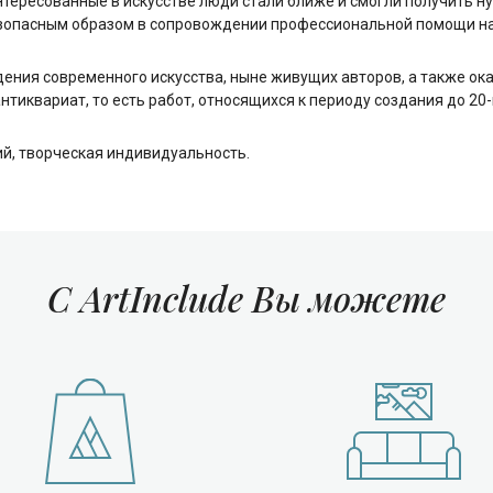
интересованные в искусстве люди стали ближе и смогли получить
езопасным образом в сопровождении профессиональной помощи н
ения современного искусства, ныне живущих авторов, а также о
иквариат, то есть работ, относящихся к периоду создания до 20-г
й, творческая индивидуальность.
С ArtInclude Вы можете