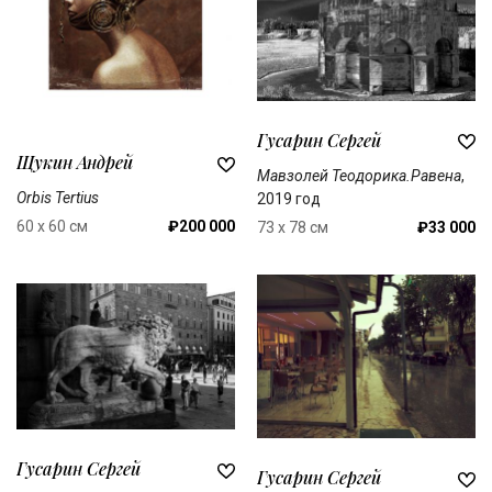
Гусарин Сергей
Щукин Андрей
Мавзолей Теодорика.Равена
,
Orbis Tertius
2019 год
60 x 60 см
₽200 000
73 x 78 см
₽33 000
Гусарин Сергей
Гусарин Сергей