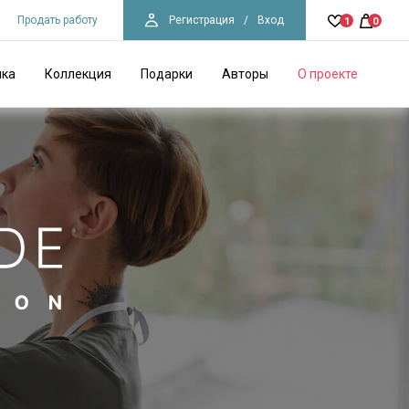
Продать работу
Регистрация
/
Вход
1
0
ика
Коллекция
Подарки
Авторы
О проекте