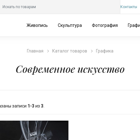
Контакты
Живопись
Скульптура
Фотография
Граф
Главная
Каталог товаров
Графика
Современное искусство
азаны записи
1-3
из
3
.