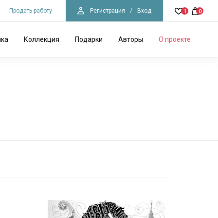
Продать работу
Регистрация
/
Вход
1
0
ика
Коллекция
Подарки
Авторы
О проекте