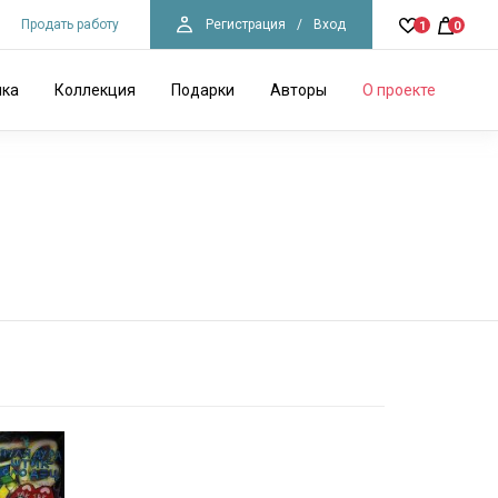
Продать работу
Регистрация
/
Вход
1
0
ика
Коллекция
Подарки
Авторы
О проекте