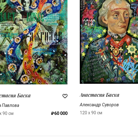
Анастасия Баска
стасия Баска
Александр Суворов
а Павлова
120 x 90 см
x 90 см
₽60 000