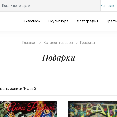
Контакты
Живопись
Скульптура
Фотография
Граф
Главная
Каталог товаров
Графика
Подарки
азаны записи
1-2
из
2
.